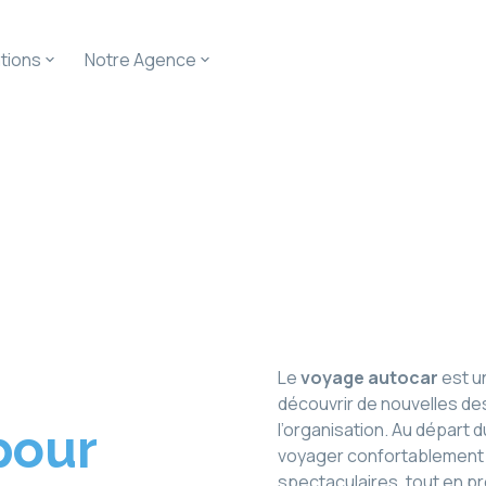
tions
Notre Agence
 Autocar
Le
voyage autocar
est u
découvrir de nouvelles des
l’organisation. Au départ 
pour
voyager confortablement 
spectaculaires, tout en p