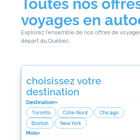
Toutes nos offre
voyages en auto
Explorez l’ensemble de nos offres de voyage
départ du Québec.
choisissez votre
destination
Destination
Toronto
Côte-Nord
Chicago
Boston
New York
Mois