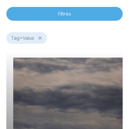
Filtres
Tag
=
Value