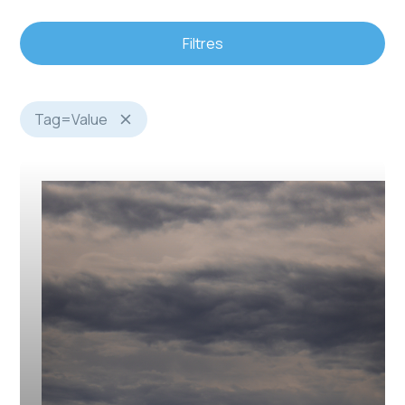
Filtres
Tag
=
Value