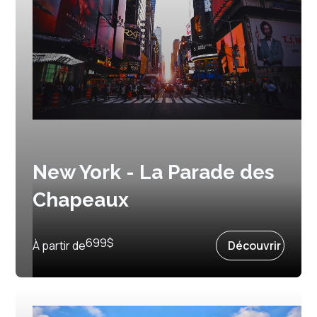
New York - La Parade des
Chapeaux
Prochain départ :
2 avril 2027
699
$
À partir de
Découvrir